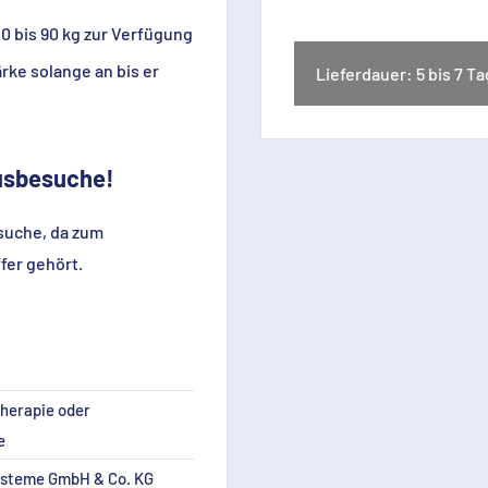
 0 bis 90 kg zur Verfügung
ke solange an bis er
Lieferdauer: 5 bis 7 T
ausbesuche!
suche, da zum
fer gehört.
therapie oder
e
ysteme GmbH & Co. KG