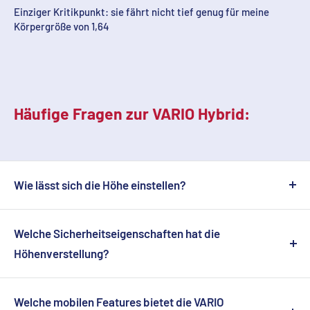
Einziger Kritikpunkt: sie fährt nicht tief genug für meine
Körpergröße von 1,64
Häufige Fragen zur VARIO Hybrid:
Wie lässt sich die Höhe einstellen?
Für die Höhenverstellung sind zwei elektrische Hubsäulen
integriert. Diese werden standardmäßig mit einem
Welche Sicherheitseigenschaften hat die
Handtaster gesteuert. Optional ist eine Steuerung auch
Höhenverstellung?
über Fußbügel an der Stirn- und/oder Längsseite der
Die Höhenverstellung wird mit einer Sperrbox
Liegefläche möglich. Eine Arbeitshöhe zwischen 54 bis 98
blockiert/eingeschaltet. In diesem Rahmen funktioniert
Welche mobilen Features bietet die VARIO
cm wird unterstützt.