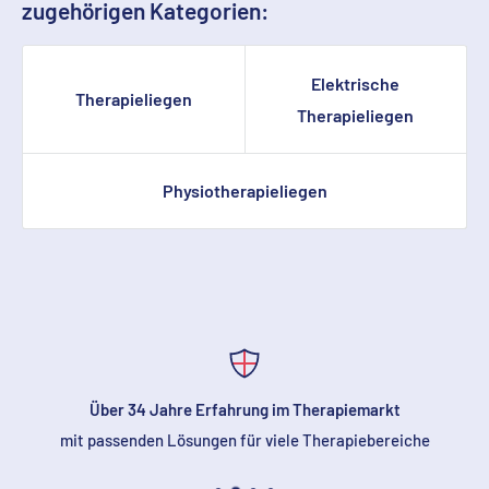
Serviceteam um die Lieferung. Hierbei ist ein Transport in
zugehörigen Kategorien:
die Praxis und eine ordnungsgemäße Einbringung in Ihre
Behandlungsräume mit abgedeckt.
Elektrische
Therapieliegen
Therapieliegen
Ihre bevorzugte Versandoption wählen Sie im Checkout
aus.
Physiotherapieliegen
Über 34 Jahre Erfahrung im Therapiemarkt
mit passenden Lösungen für viele Therapiebereiche