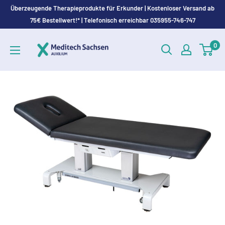
Direkt
Überzeugende Therapieprodukte für Erkunder | Kostenloser Versand ab
zum
75€ Bestellwert!* | Telefonisch erreichbar 035955-746-747
Inhalt
MEDITECH
0
Sachsen
GmbH